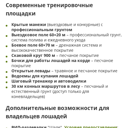
Современные тренировочные
БИЗНЕС-ЦЕНТР
площадки
Крытые манежи
(выездковые и конкурные) с
БАННЫЙ КОМПЛЕКС
профессиональным грунтом
Выездковое поле 60×20 м
– профессиональный грунт,
система полива и ежедневного ухода
Боевое поле 60×70 м
МИНИ-ПАРК ДИКИХ ЖИВОТНЫХ
– дренажная система и
высококачественное покрытие
Скаковой круг 900 м
– песчаное покрытие
Бочки для работы лошадей на корде
– песчаное
КОННЫЙ КЛУБ
покрытие
Открытые левады
– травяное и песчаное покрытие
Водоемы для купания лошадей
ВЕТЦЕНТР
Шаговый тренажер и автоводилки
30 км конных маршрутов в лесу
– песчаный и
естественный грунт (доступ только для
коневладельцев)
УНИВЕРСАЛЬНАЯ СПОРТИВНАЯ ПЛОЩАДКА
Дополнительные возможности для
ОТКРЫТЫЙ КАТОК
владельцев лошадей
ВИП-раздевалки
"Шале".
Условия предоставления
;