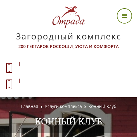
Загородный комплекс
200 ГЕКТАРОВ РОСКОШИ, УЮТА И КОМФОРТА
О КОМПЛЕКСЕ
|
ИНФРАСТРУКТУРА
|
ПРАВИЛА ПОСЕЩЕНИЯ
АКТИВНЫЙ ОТДЫХ
Главная
Услуги комплекса
Конный Клуб
КОННЫЙ КЛУБ
ВИДЕО