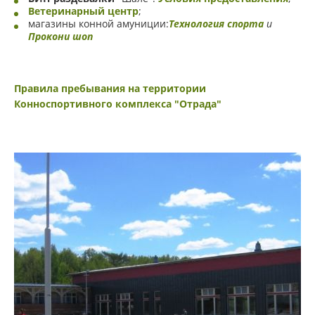
СЪЕМКИ И ФОТОСЕССИИ
Ветеринарный центр
;
магазины конной амуниции:
Технология спорта
и
Прокони шоп
МАРАЛЬИ ОЗЁРА
Правила пребывания на территории
КОРМЛЕНИЕ ОЛЕНЕЙ
Конноспортивного комплекса "Отрада"
ПЛЯЖ У БАССЕЙНА
ЕГЕРЬ-ДОМ
ОРГАНИЗАЦИЯ МЕРОПРИЯТИЙ
СОБЫТИЯ
ФОТОГАЛЕРЕЯ