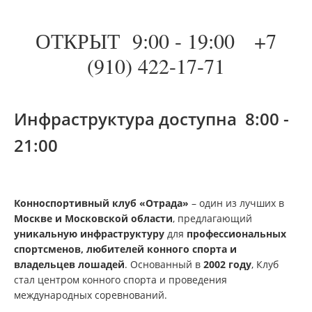
ПАРТНЕРЫ
ОТКРЫТ 9:00 - 19:00 +7
НЕДВИЖИМОСТЬ
(910) 422-17-71
ПРОДАЖА ЖИЛЬЯ
Инфраструктура доступна 8:00 -
АРЕНДА ЖИЛЬЯ
21:00
ОФИСЫ, КОНФЕРЕНЦ-ЗАЛ, ПЕРЕГОВОРНЫЕ И
ТОРГОВЫЕ ПЛОЩАДИ
Конноспортивный клуб «Отрада»
– один из лучших в
УСЛУГИ КОМПЛЕКСА
Москве и Московской области
, предлагающий
уникальную инфраструктуру
для
профессиональных
спортсменов, любителей конного спорта и
РЕСТОРАНЫ
владельцев лошадей
. Основанный в
2002 году
, Клуб
стал центром конного спорта и проведения
международных соревнований.
ОТЕЛЬ