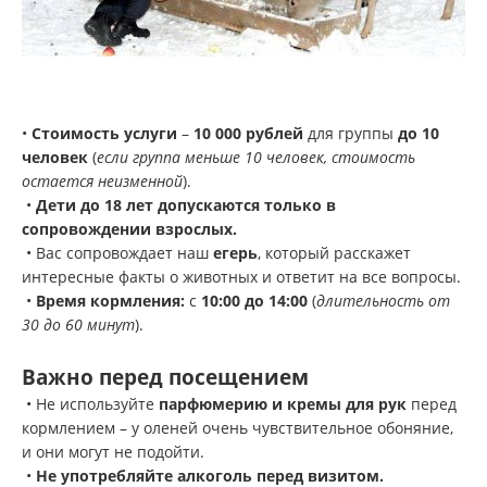
•
Стоимость услуги
–
10 000 рублей
для группы
до 10
человек
(
если группа меньше 10 человек, стоимость
остается неизменной
).
•
Дети до 18 лет допускаются только в
сопровождении взрослых.
• Вас сопровождает наш
егерь
, который расскажет
интересные факты о животных и ответит на все вопросы.
•
Время кормления:
с
10:00 до 14:00
(
длительность от
30 до 60 минут
).
Важно перед посещением
• Не используйте
парфюмерию и кремы для рук
перед
кормлением – у оленей очень чувствительное обоняние,
и они могут не подойти.
•
Не употребляйте алкоголь перед визитом.