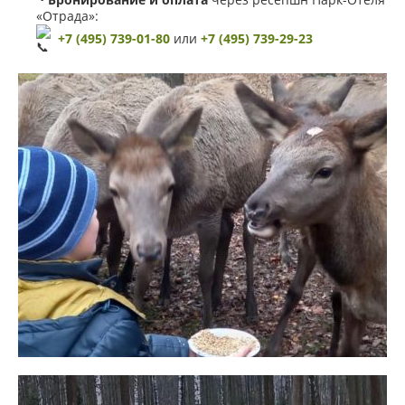
«Отрада»:
БИЗНЕС-ЦЕНТР
+7 (495) 739-01-80
или
+7 (495) 739-29-23
БАННЫЙ КОМПЛЕКС
МИНИ-ПАРК ДИКИХ ЖИВОТНЫХ
КОННЫЙ КЛУБ
ВЕТЦЕНТР
УНИВЕРСАЛЬНАЯ СПОРТИВНАЯ ПЛОЩАДКА
ОТКРЫТЫЙ КАТОК