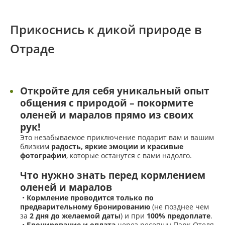
ПАРТНЕРЫ
Прикоснись к дикой природе в
НЕДВИЖИМОСТЬ
Отраде
ПРОДАЖА ЖИЛЬЯ
Откройте для себя уникальный опыт
АРЕНДА ЖИЛЬЯ
общения с природой – покормите
оленей и маралов прямо из своих
ОФИСЫ, КОНФЕРЕНЦ-ЗАЛ, ПЕРЕГОВОРНЫЕ И
рук!
ТОРГОВЫЕ ПЛОЩАДИ
Это незабываемое приключение подарит вам и вашим
близким
радость, яркие эмоции и красивые
УСЛУГИ КОМПЛЕКСА
фотографии
, которые останутся с вами надолго.
Что нужно знать перед кормлением
РЕСТОРАНЫ
оленей и маралов
•
Кормление проводится только по
предварительному бронированию
(не позднее чем
ОТЕЛЬ
за
2 дня до желаемой даты
) и при
100% предоплате
.
•
Бронирование и оплата
через ресепшн Парк-Отеля