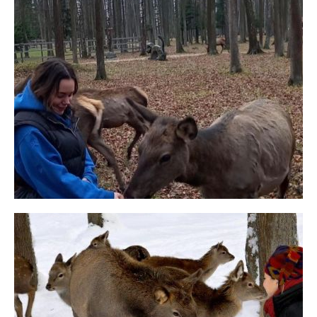
СЪЕМКИ И ФОТОСЕССИИ
МАРАЛЬИ ОЗЁРА
КОРМЛЕНИЕ ОЛЕНЕЙ
ПЛЯЖ У БАССЕЙНА
ЕГЕРЬ-ДОМ
ОРГАНИЗАЦИЯ МЕРОПРИЯТИЙ
СОБЫТИЯ
ФОТОГАЛЕРЕЯ