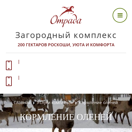
Загородный комплекс
200 ГЕКТАРОВ РОСКОШИ, УЮТА И КОМФОРТА
О КОМПЛЕКСЕ
|
ИНФРАСТРУКТУРА
|
ПРАВИЛА ПОСЕЩЕНИЯ
АКТИВНЫЙ ОТДЫХ
Главная
Услуги комплекса
Кормление оленей
КОРМЛЕНИЕ ОЛЕНЕЙ
ВИДЕО