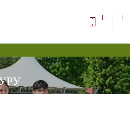
|
|
УРУ